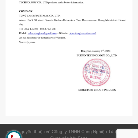
© Bản quyền thuộc về Công ty TNHH Công Nghiệp Tùng Lâm |
Cung cấp bởi
Sapo