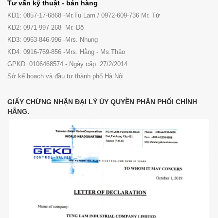
Tư vấn kỹ thuật - bán hàng
KD1: 0857-17-6868 -Mr.Tu Lam / 0972-609-736 Mr. Tứ
KD2: 0971-997-268 -Mr. Độ
KD3: 0963-846-996 -Mrs. Nhung
KD4: 0916-769-856 -Mrs. Hằng - Ms.Thảo
GPKD: 0106468574 - Ngày cấp: 27/2/2014
Sở kế hoạch và đầu tư thành phố Hà Nội
GIẤY CHỨNG NHẬN ĐẠI LÝ ỦY QUYỀN PHÂN PHỐI CHÍNH
HÃNG.