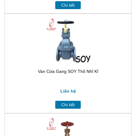
Chi tiết
Van Cửa Gang SOY Thổ Nhĩ Kĩ
Liên hệ
Chi tiết