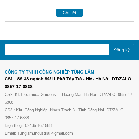
Chi tiết
Đăng ký
CÔNG TY TNHH CÔNG NGHIỆP TÙNG LÂM
CS1 : Số 33 ngách 84/11 Phố Tây Trà - HM- Hà Nội. DT/ZALO:
0857-17-6868
CS2: KĐT Gamuda Gardens . - Hoàng Mai -Hà Nội. DT/ZALO: 0857-17-
6868
CS3 : Khu Công Nghiệp -Nhơn Trạch 3 - Tỉnh Đồng Nai. DT/ZALO:
0857-17-6868
Điện thoại: 02436-462-588
Email: Tunglam.industrial@gmail.com