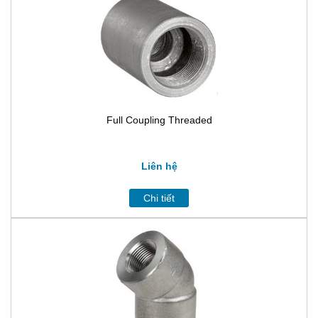
Full Coupling Threaded
Liên hệ
Chi tiết