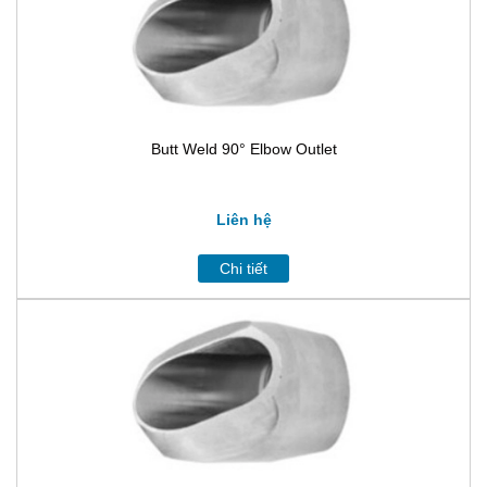
Butt Weld 90° Elbow Outlet
Liên hệ
Chi tiết