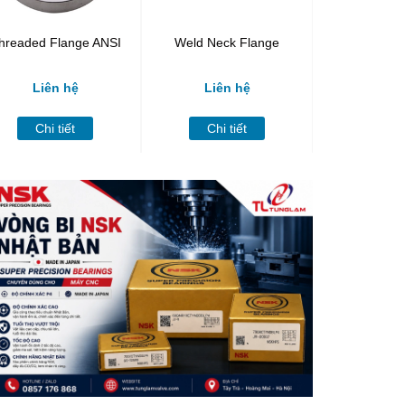
hreaded Flange ANSI
Weld Neck Flange
Threaded 
Outl
Liên hệ
Liên hệ
Liên
Chi tiết
Chi tiết
Chi t