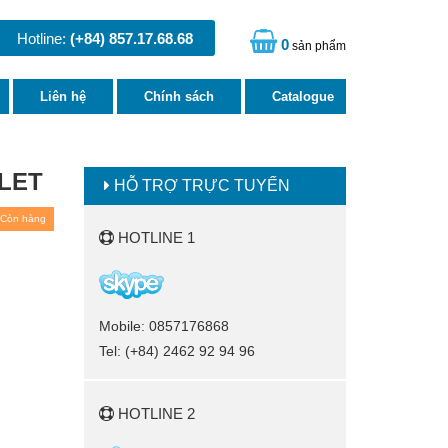
Hotline:
(+84) 857.17.68.68
0
sản phẩm
Liên hệ
Chính sách
Catalogue
LET
HỖ TRỢ TRỰC TUYẾN
Còn hàng
HOTLINE 1
Mobile: 0857176868
Tel: (+84) 2462 92 94 96
HOTLINE 2