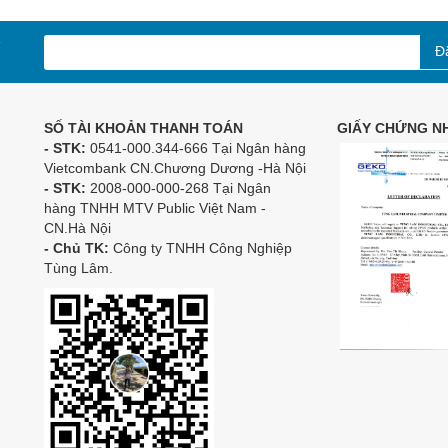
Đ
SỐ TÀI KHOẢN THANH TOÁN
GIẤY CHỨNG NH
- STK:
0541-000.344-666 Tại Ngân hàng
Vietcombank CN.Chương Dương -Hà Nội
- STK:
2008-000-000-268 Tại Ngân
hàng TNHH MTV Public Việt Nam -
CN.Hà Nội
- Chủ TK:
Công ty TNHH Công Nghiệp
Tùng Lâm.