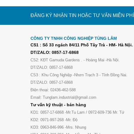
ĐĂNG KÝ NHẬN TIN HOẶC TƯ VẤN MIỄN PHÍ
CÔNG TY TNHH CÔNG NGHIỆP TÙNG LÂM
CS1 : Số 33 ngách 84/11 Phố Tây Trà - HM- Hà Nội.
DT/ZALO: 0857-17-6868
CS2: KĐT Gamuda Gardens . - Hoàng Mai -Hà Nội.
DT/ZALO: 0857-17-6868
CS3 : Khu Công Nghiệp -Nhơn Trạch 3 - Tỉnh Đồng Nai.
DT/ZALO: 0857-17-6868
Điện thoại: 02436-462-588
Email: Tunglam.industrial@gmail.com
Tư vấn kỹ thuật - bán hàng
KD1: 0857-17-6868 -Mr.Tu Lam / 0972-609-736 Mr. Tứ
KD2: 0971-997-268 -Mr. Độ
KD3: 0963-846-996 -Mrs. Nhung