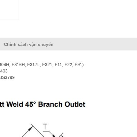
Chính sách vận chuyển
04H, F316H, F317L, F321, F11, F22, F91)
A403
 BS3799