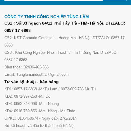
CÔNG TY TNHH CÔNG NGHIỆP TÙNG LÂM
CS1 : Số 33 ngách 84/11 Phố Tây Trà - HM- Hà Nội. DT/ZALO:
0857-17-6868
CS2: KĐT Gamuda Gardens . - Hoàng Mai -Hà Nội. DT/ZALO: 0857-17-
6868
CS3 : Khu Công Nghiệp -Nhơn Trạch 3 - Tỉnh Đồng Nai. DT/ZALO:
0857-17-6868
Điện thoại: 02436-462-588
Email: Tunglam.industrial@gmail.com
Tư vấn kỹ thuật - bán hàng
KD1: 0857-17-6868 -Mr.Tu Lam / 0972-609-736 Mr. Tứ
KD2: 0971-997-268 -Mr. Độ
KD3: 0963-846-996 -Mrs. Nhung
KD4: 0916-769-856 -Mrs. Hằng - Ms.Thảo
GPKD: 0106468574 - Ngày cấp: 27/2/2014
Sở kế hoạch và đầu tư thành phố Hà Nội