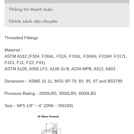
Thông tin thanh toán
Chính sách vận chuyển
Threaded Fittings
Material：
ASTM A182 (F304, F304L, F316, F316L, F304H, F316H, F317L,
F321, F11, F22, F91)
ASTM A105, A350 LF2, A106 Gr.B, A234 WPB, A312, A403
Dimension：ASME 16.11, MSS SP-79, 83, 95, 97 and BS3799
Pressure Rating：2000LBS, 3000LBS, 6000LBS
Size：NPS 1/8” ~ 4” (DN6 ~ DN100)