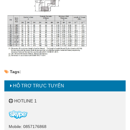
Tags:
HỖ TRỢ TRỰC TUYẾN
HOTLINE 1
Mobile: 0857176868