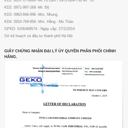
KD1: 0857-17-6868 -Mr.Tu Lam / 0972-609-736 Mr. Tứ
KD2: 0971-997-268 -Mr. Độ
KD3: 0963-846-996 -Mrs. Nhung
KD4: 0916-769-856 -Mrs. Hằng - Ms.Thảo
GPKD: 0106468574 - Ngày cấp: 27/2/2014
Sở kế hoạch và đầu tư thành phố Hà Nội
GIẤY CHỨNG NHẬN ĐẠI LÝ ỦY QUYỀN PHÂN PHỐI CHÍNH
HÃNG.