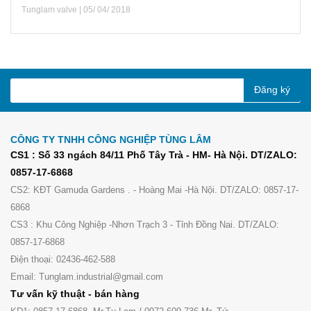
Tunglam valve | 05/ 04/ 2018
Đăng ký
CÔNG TY TNHH CÔNG NGHIỆP TÙNG LÂM
CS1 : Số 33 ngách 84/11 Phố Tây Trà - HM- Hà Nội. DT/ZALO:
0857-17-6868
CS2: KĐT Gamuda Gardens . - Hoàng Mai -Hà Nội. DT/ZALO: 0857-17-
6868
CS3 : Khu Công Nghiệp -Nhơn Trạch 3 - Tỉnh Đồng Nai. DT/ZALO:
0857-17-6868
Điện thoại: 02436-462-588
Email: Tunglam.industrial@gmail.com
Tư vấn kỹ thuật - bán hàng