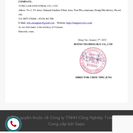
© Bản quyền thuộc về Công ty TNHH Công Nghiệp Tùng Lâm |
Cung cấp bởi
Sapo