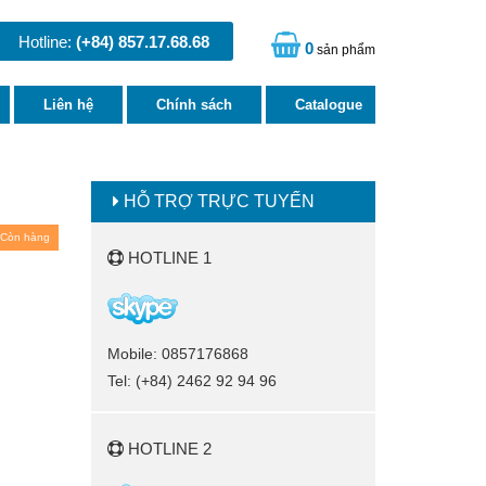
Hotline:
(+84) 857.17.68.68
0
sản phẩm
Liên hệ
Chính sách
Catalogue
HỖ TRỢ TRỰC TUYẾN
Còn hàng
HOTLINE 1
Mobile: 0857176868
Tel: (+84) 2462 92 94 96
HOTLINE 2