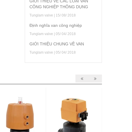
GIỚI THIỆU VỀ CÁC LOẠI VAN
CÔNG NGHIỆP THÔNG DỤNG
Tunglam valve | 15/ 08/ 2018
Định nghĩa van công nghiệp
Tunglam valve | 05/ 04/ 2018
GIỚI THIỆU CHUNG VỀ VAN
Tunglam valve | 05/ 04/ 2018