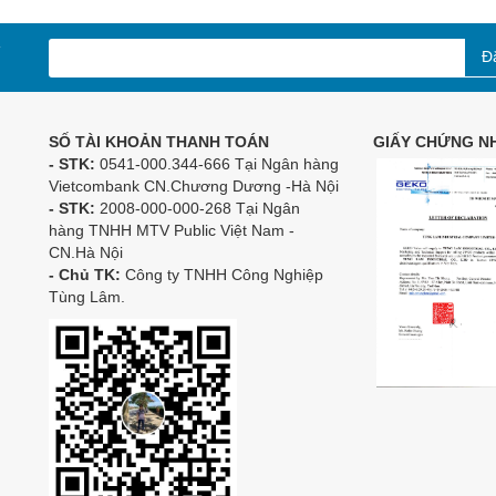
Đ
SỐ TÀI KHOẢN THANH TOÁN
GIẤY CHỨNG NH
- STK:
0541-000.344-666 Tại Ngân hàng
Vietcombank CN.Chương Dương -Hà Nội
- STK:
2008-000-000-268 Tại Ngân
hàng TNHH MTV Public Việt Nam -
CN.Hà Nội
- Chủ TK:
Công ty TNHH Công Nghiệp
Tùng Lâm.