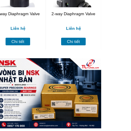
-way Diaphragm Valve
2-way Diaphragm Valve
Ball Val
Liên hệ
Liên hệ
Liên
Chi tiết
Chi tiết
Chi t