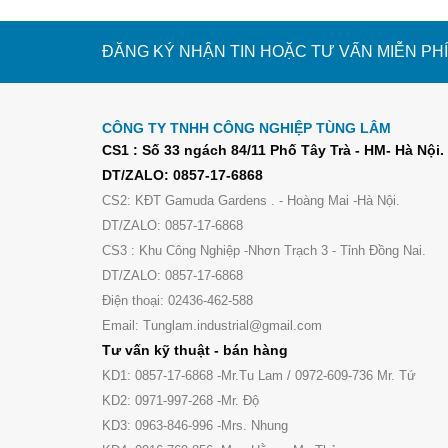
ĐĂNG KÝ NHẬN TIN HOẶC TƯ VẤN MIỄN PHÍ
CÔNG TY TNHH CÔNG NGHIỆP TÙNG LÂM
CS1 : Số 33 ngách 84/11 Phố Tây Trà - HM- Hà Nội.
DT/ZALO: 0857-17-6868
CS2: KĐT Gamuda Gardens . - Hoàng Mai -Hà Nội.
DT/ZALO: 0857-17-6868
CS3 : Khu Công Nghiệp -Nhơn Trạch 3 - Tỉnh Đồng Nai.
DT/ZALO: 0857-17-6868
Điện thoại: 02436-462-588
Email: Tunglam.industrial@gmail.com
Tư vấn kỹ thuật - bán hàng
KD1: 0857-17-6868 -Mr.Tu Lam / 0972-609-736 Mr. Tứ
KD2: 0971-997-268 -Mr. Độ
KD3: 0963-846-996 -Mrs. Nhung