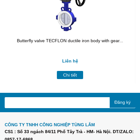
Butterfly valve TECFLON ductile iron body with gear...
Liên hệ
Chi tiết
Đăng ký
CÔNG TY TNHH CÔNG NGHIỆP TÙNG LÂM
CS1 : Số 33 ngách 84/11 Phố Tây Trà - HM- Hà Nội. DT/ZALO:
0857-17-6868