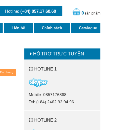
Hotline:
(+84) 857.17.68.68
0
sản phẩm
Liên hệ
Chính sách
Catalogue
HỖ TRỢ TRỰC TUYẾN
HOTLINE 1
Còn hàng
Mobile: 0857176868
Tel: (+84) 2462 92 94 96
HOTLINE 2