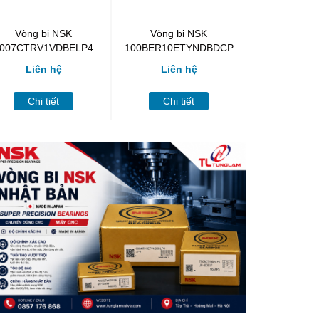
Vòng bi NSK
Vòng bi NSK
Vòng b
007CTRV1VDBELP4
100BER10ETYNDBDCP
90BNR10E
Liên hệ
Liên hệ
Liên
Chi tiết
Chi tiết
Chi t