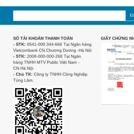
Đ
SỐ TÀI KHOẢN THANH TOÁN
GIẤY CHỨNG NH
- STK:
0541-000.344-666 Tại Ngân hàng
Vietcombank CN.Chương Dương -Hà Nội
- STK:
2008-000-000-268 Tại Ngân
hàng TNHH MTV Public Việt Nam -
CN.Hà Nội
- Chủ TK:
Công ty TNHH Công Nghiệp
Tùng Lâm.