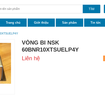
TÌM
Trang chủ
Giới thiệu
Sản phẩm
Tin tức
10XTSUELP4Y
VÒNG BI NSK
60BNR10XTSUELP4Y
Liên hệ