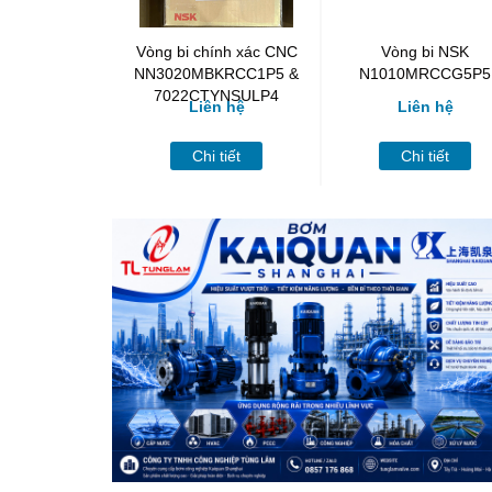
Vòng bi chính xác CNC
Vòng bi NSK
NN3020MBKRCC1P5 &
N1010MRCCG5P5
7022CTYNSULP4
Liên hệ
Liên hệ
Chi tiết
Chi tiết