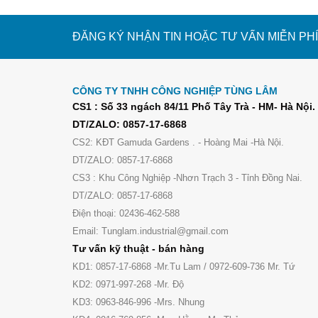
ĐĂNG KÝ NHẬN TIN HOẶC TƯ VẤN MIỄN PHÍ
CÔNG TY TNHH CÔNG NGHIỆP TÙNG LÂM
CS1 : Số 33 ngách 84/11 Phố Tây Trà - HM- Hà Nội.
DT/ZALO: 0857-17-6868
CS2: KĐT Gamuda Gardens . - Hoàng Mai -Hà Nội.
DT/ZALO: 0857-17-6868
CS3 : Khu Công Nghiệp -Nhơn Trạch 3 - Tỉnh Đồng Nai.
DT/ZALO: 0857-17-6868
Điện thoại: 02436-462-588
Email: Tunglam.industrial@gmail.com
Tư vấn kỹ thuật - bán hàng
KD1: 0857-17-6868 -Mr.Tu Lam / 0972-609-736 Mr. Tứ
KD2: 0971-997-268 -Mr. Độ
KD3: 0963-846-996 -Mrs. Nhung