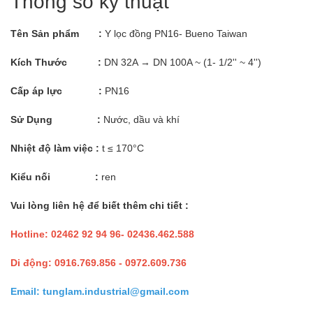
Thông số kỹ thuật
Tên Sản phẩm :
Y lọc đồng PN16- Bueno Taiwan
Kích Thước :
DN 32A → DN 100A ~ (1- 1/2'' ~ 4'')
Cấp áp lực :
PN16
Sử Dụng :
Nước, dầu và khí
Nhiệt độ làm việc :
t ≤ 170°C
Kiểu nối :
ren
Vui lòng liên hệ để biết thêm chi tiết :
Hotline: 02462 92 94 96- 02436.462.588
Di động: 0916.769.856 - 0972.609.736
Email: tunglam.industrial@gmail.com