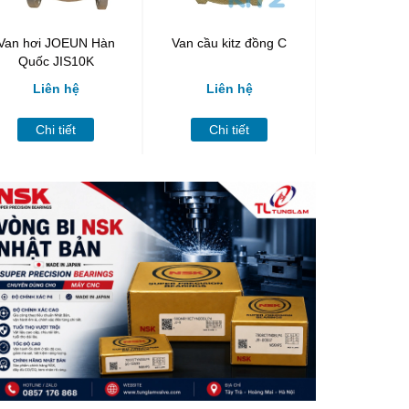
Van hơi JOEUN Hàn
Van cầu kitz đồng C
Van cầu ki
Quốc JIS10K
Liên hệ
Liên hệ
Liên
Chi tiết
Chi tiết
Chi t