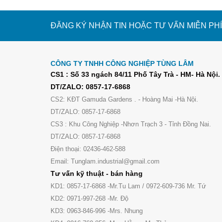
ĐĂNG KÝ NHẬN TIN HOẶC TƯ VẤN MIỄN PHÍ
CÔNG TY TNHH CÔNG NGHIỆP TÙNG LÂM
CS1 : Số 33 ngách 84/11 Phố Tây Trà - HM- Hà Nội.
DT/ZALO: 0857-17-6868
CS2: KĐT Gamuda Gardens . - Hoàng Mai -Hà Nội.
DT/ZALO: 0857-17-6868
CS3 : Khu Công Nghiệp -Nhơn Trạch 3 - Tỉnh Đồng Nai.
DT/ZALO: 0857-17-6868
Điện thoại: 02436-462-588
Email: Tunglam.industrial@gmail.com
Tư vấn kỹ thuật - bán hàng
KD1: 0857-17-6868 -Mr.Tu Lam / 0972-609-736 Mr. Tứ
KD2: 0971-997-268 -Mr. Độ
KD3: 0963-846-996 -Mrs. Nhung