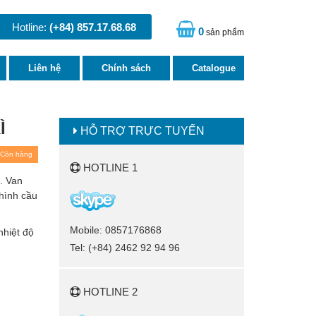
Hotline:
(+84) 857.17.68.68
0
sản phẩm
Liên hệ
Chính sách
Catalogue
Ì
HỖ TRỢ TRỰC TUYẾN
Còn hàng
HOTLINE 1
. Van
hình cầu
Mobile: 0857176868
nhiệt độ
Tel: (+84) 2462 92 94 96
HOTLINE 2