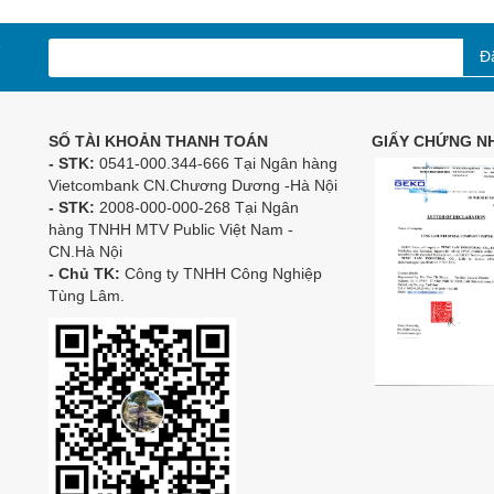
Đ
SỐ TÀI KHOẢN THANH TOÁN
GIẤY CHỨNG NH
- STK:
0541-000.344-666 Tại Ngân hàng
Vietcombank CN.Chương Dương -Hà Nội
- STK:
2008-000-000-268 Tại Ngân
hàng TNHH MTV Public Việt Nam -
CN.Hà Nội
- Chủ TK:
Công ty TNHH Công Nghiệp
Tùng Lâm.