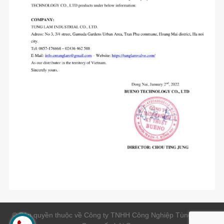
© Bản quyền thuộc về Công ty TNHH Công Nghiệp Tùng Lâm |