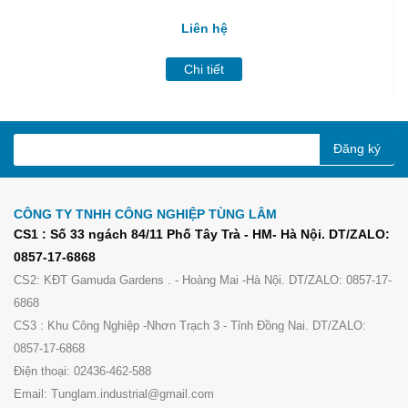
Liên hệ
Chi tiết
Đăng ký
CÔNG TY TNHH CÔNG NGHIỆP TÙNG LÂM
CS1 : Số 33 ngách 84/11 Phố Tây Trà - HM- Hà Nội. DT/ZALO:
0857-17-6868
CS2: KĐT Gamuda Gardens . - Hoàng Mai -Hà Nội. DT/ZALO: 0857-17-
6868
CS3 : Khu Công Nghiệp -Nhơn Trạch 3 - Tỉnh Đồng Nai. DT/ZALO:
0857-17-6868
Điện thoại: 02436-462-588
Email: Tunglam.industrial@gmail.com