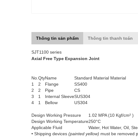
Thông tin sản phẩm
Thông tin thanh toán
SJT1100 series
Axial Free Type Expansion Joint
No.
Qty
Name
Standard Material Material
1
2
Flange
SS400
2
2
Pipe
CS
3
1
Internal Sleeve
SUS304
4
1
Bellow
US304
Design Working Pressure
1.02 MPA (10 Kgf/cm² )
Design Working Temperature
250°C
Applicable Fluid
Water, Hot Water, Oil, St
• Shipping devices
(painted yellow)
must be removed pri