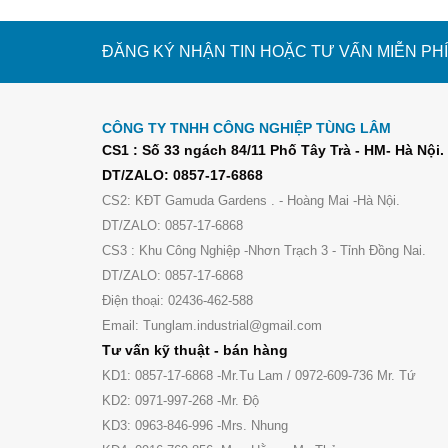
ĐĂNG KÝ NHẬN TIN HOẶC TƯ VẤN MIỄN PHÍ
CÔNG TY TNHH CÔNG NGHIỆP TÙNG LÂM
CS1 : Số 33 ngách 84/11 Phố Tây Trà - HM- Hà Nội.
DT/ZALO: 0857-17-6868
CS2: KĐT Gamuda Gardens . - Hoàng Mai -Hà Nội.
DT/ZALO: 0857-17-6868
CS3 : Khu Công Nghiệp -Nhơn Trạch 3 - Tỉnh Đồng Nai.
DT/ZALO: 0857-17-6868
Điện thoại: 02436-462-588
Email: Tunglam.industrial@gmail.com
Tư vấn kỹ thuật - bán hàng
KD1: 0857-17-6868 -Mr.Tu Lam / 0972-609-736 Mr. Tứ
KD2: 0971-997-268 -Mr. Độ
KD3: 0963-846-996 -Mrs. Nhung