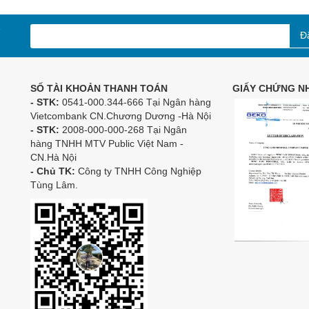
Đ
SỐ TÀI KHOẢN THANH TOÁN
GIẤY CHỨNG NH
- STK:
0541-000.344-666 Tại Ngân hàng
Vietcombank CN.Chương Dương -Hà Nội
- STK:
2008-000-000-268 Tại Ngân
hàng TNHH MTV Public Việt Nam -
CN.Hà Nội
- Chủ TK:
Công ty TNHH Công Nghiệp
Tùng Lâm.