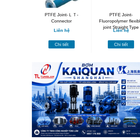
PTFE Joint-ＬＴ-
PTFE Joint-
Connector
Fluoropolymer flexib
joint Straight Type
Liên hệ
Liên hệ
Chi tiết
Chi tiết