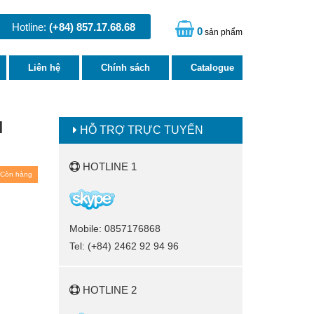
Hotline:
(+84) 857.17.68.68
0
sản phẩm
Liên hệ
Chính sách
Catalogue
N
HỖ TRỢ TRỰC TUYẾN
HOTLINE 1
Còn hàng
Mobile: 0857176868
Tel: (+84) 2462 92 94 96
HOTLINE 2