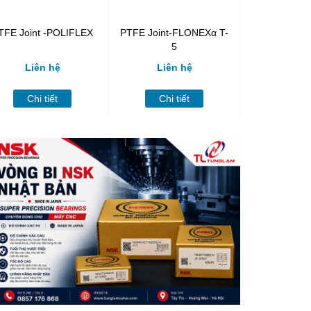
TFE Joint -POLIFLEX
PTFE Joint-FLONEXα T-
PTFE Joint-
5
3
Liên hệ
Liên hệ
Liên
Chi tiết
Chi tiết
Chi t