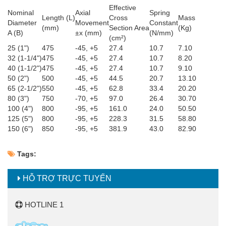
Effective
Nominal
Axial
Spring
Length (L)
Cross
Mass
Diameter
Movement
Constant
(mm)
Section Area
(Kg)
A (B)
±x (mm)
(N/mm)
(cm²)
25 (1")
475
-45, +5
27.4
10.7
7.10
32 (1-1/4")
475
-45, +5
27.4
10.7
8.20
40 (1-1/2")
475
-45, +5
27.4
10.7
9.10
50 (2")
500
-45, +5
44.5
20.7
13.10
65 (2-1/2")
550
-45, +5
62.8
33.4
20.20
80 (3")
750
-70, +5
97.0
26.4
30.70
100 (4")
800
-95, +5
161.0
24.0
50.50
125 (5")
800
-95, +5
228.3
31.5
58.80
150 (6")
850
-95, +5
381.9
43.0
82.90
Tags:
HỖ TRỢ TRỰC TUYẾN
HOTLINE 1