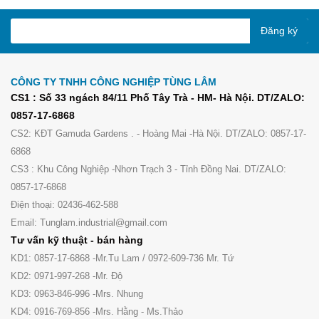
Đăng ký
CÔNG TY TNHH CÔNG NGHIỆP TÙNG LÂM
CS1 : Số 33 ngách 84/11 Phố Tây Trà - HM- Hà Nội. DT/ZALO:
0857-17-6868
CS2: KĐT Gamuda Gardens . - Hoàng Mai -Hà Nội. DT/ZALO: 0857-17-
6868
CS3 : Khu Công Nghiệp -Nhơn Trạch 3 - Tỉnh Đồng Nai. DT/ZALO:
0857-17-6868
Điện thoại: 02436-462-588
Email: Tunglam.industrial@gmail.com
Tư vấn kỹ thuật - bán hàng
KD1: 0857-17-6868 -Mr.Tu Lam / 0972-609-736 Mr. Tứ
KD2: 0971-997-268 -Mr. Độ
KD3: 0963-846-996 -Mrs. Nhung
KD4: 0916-769-856 -Mrs. Hằng - Ms.Thảo