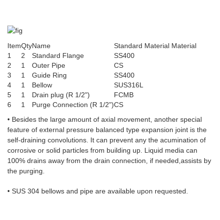
Item
Qty
Name
Standard Material Material
1
2
Standard Flange
SS400
2
1
Outer Pipe
CS
3
1
Guide Ring
SS400
4
1
Bellow
SUS316L
5
1
Drain plug (R 1/2")
FCMB
6
1
Purge Connection (R 1/2")
CS
• Besides the large amount of axial movement, another special
feature of external pressure balanced type expansion joint is the
self-draining convolutions. It can prevent any the acumination of
corrosive or solid particles from building up. Liquid media can
100% drains away from the drain connection, if needed,assists by
the purging.
• SUS 304 bellows and pipe are available upon requested.