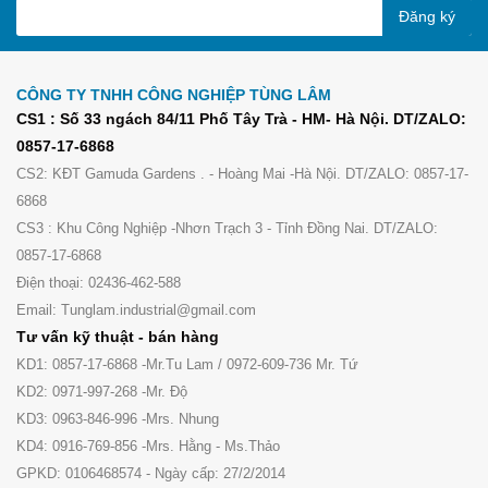
Đăng ký
CÔNG TY TNHH CÔNG NGHIỆP TÙNG LÂM
CS1 : Số 33 ngách 84/11 Phố Tây Trà - HM- Hà Nội. DT/ZALO:
0857-17-6868
CS2: KĐT Gamuda Gardens . - Hoàng Mai -Hà Nội. DT/ZALO: 0857-17-
6868
CS3 : Khu Công Nghiệp -Nhơn Trạch 3 - Tỉnh Đồng Nai. DT/ZALO:
0857-17-6868
Điện thoại: 02436-462-588
Email: Tunglam.industrial@gmail.com
Tư vấn kỹ thuật - bán hàng
KD1: 0857-17-6868 -Mr.Tu Lam / 0972-609-736 Mr. Tứ
KD2: 0971-997-268 -Mr. Độ
KD3: 0963-846-996 -Mrs. Nhung
KD4: 0916-769-856 -Mrs. Hằng - Ms.Thảo
GPKD: 0106468574 - Ngày cấp: 27/2/2014