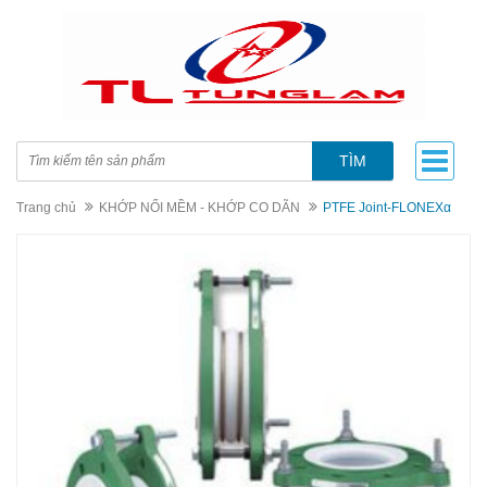
TÌM
Trang chủ
KHỚP NỐI MỀM - KHỚP CO DÃN
PTFE Joint-FLONEXα