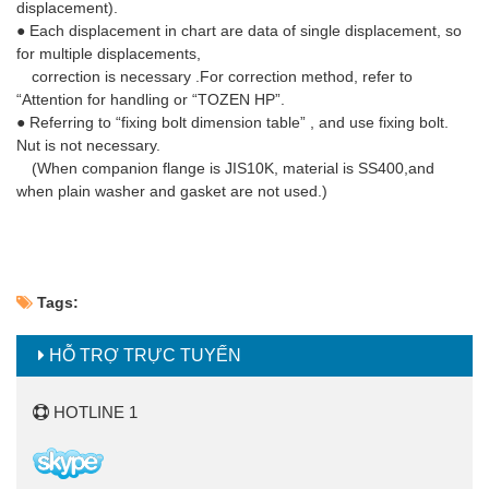
displacement).
● Each displacement in chart are data of single displacement, so
for multiple displacements,
correction is necessary .For correction method, refer to
“Attention for handling or “TOZEN HP”.
● Referring to “fixing bolt dimension table” , and use fixing bolt.
Nut is not necessary.
(When companion flange is JIS10K, material is SS400,and
when plain washer and gasket are not used.)
Tags:
HỖ TRỢ TRỰC TUYẾN
HOTLINE 1