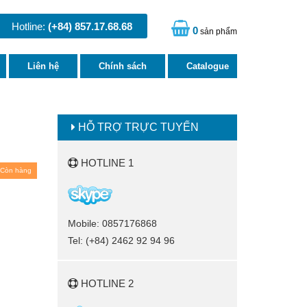
Hotline:
(+84) 857.17.68.68
0
sản phẩm
Liên hệ
Chính sách
Catalogue
HỖ TRỢ TRỰC TUYẾN
HOTLINE 1
Còn hàng
Mobile: 0857176868
Tel: (+84) 2462 92 94 96
HOTLINE 2