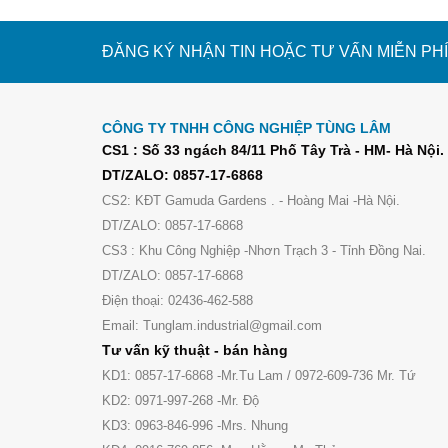
ĐĂNG KÝ NHẬN TIN HOẶC TƯ VẤN MIỄN PHÍ
CÔNG TY TNHH CÔNG NGHIỆP TÙNG LÂM
CS1 : Số 33 ngách 84/11 Phố Tây Trà - HM- Hà Nội.
DT/ZALO: 0857-17-6868
CS2: KĐT Gamuda Gardens . - Hoàng Mai -Hà Nội.
DT/ZALO: 0857-17-6868
CS3 : Khu Công Nghiệp -Nhơn Trạch 3 - Tỉnh Đồng Nai.
DT/ZALO: 0857-17-6868
Điện thoại: 02436-462-588
Email: Tunglam.industrial@gmail.com
Tư vấn kỹ thuật - bán hàng
KD1: 0857-17-6868 -Mr.Tu Lam / 0972-609-736 Mr. Tứ
KD2: 0971-997-268 -Mr. Độ
KD3: 0963-846-996 -Mrs. Nhung