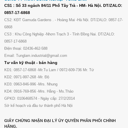
CS1 : Số 33 ngách 84/11 Phố Tây Trà - HM- Hà Nội. DT/ZALO:
0857-17-6868
CS2: KĐT Gamuda Gardens . - Hoàng Mai -Hà Nội. DT/ZALO: 0857-17-
6868
CS3 : Khu Công Nghiệp -Nhơn Trạch 3 - Tỉnh Đồng Nai. DT/ZALO:
0857-17-6868
Điện thoại: 02436-462-588
Email: Tunglam.industrial@gmail.com
Tư vấn kỹ thuật - bán hàng
KD1: 0857-17-6868 -Mr.Tu Lam / 0972-609-736 Mr. Tứ
KD2: 0971-997-268 -Mr. Độ
KD3: 0963-846-996 -Mrs. Nhung
KD4: 0916-769-856 -Mrs. Hằng - Ms.Thảo
GPKD: 0106468574 - Ngày cấp: 27/2/2014
Sở kế hoạch và đầu tư thành phố Hà Nội
GIẤY CHỨNG NHẬN ĐẠI LÝ ỦY QUYỀN PHÂN PHỐI CHÍNH
HÃNG.