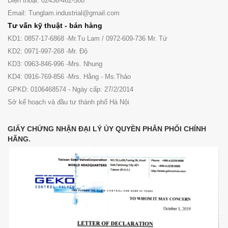
Điện thoại: 02436-462-588
Email: Tunglam.industrial@gmail.com
Tư vấn kỹ thuật - bán hàng
KD1: 0857-17-6868 -Mr.Tu Lam / 0972-609-736 Mr. Tứ
KD2: 0971-997-268 -Mr. Độ
KD3: 0963-846-996 -Mrs. Nhung
KD4: 0916-769-856 -Mrs. Hằng - Ms.Thảo
GPKD: 0106468574 - Ngày cấp: 27/2/2014
Sở kế hoạch và đầu tư thành phố Hà Nội
GIẤY CHỨNG NHẬN ĐẠI LÝ ỦY QUYỀN PHÂN PHỐI CHÍNH
HÃNG.